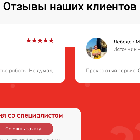
Отзывы наших клиентов
Лебедев 
Источник 
ция?
тво работы. Не думал, что проблему можно решить так о
Прекрасный сервис! С
ия со специалистом
Оставить заявку
аетесь c
политикой конфиденциальности