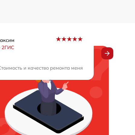
Максим
–
2ГИС
перативно. Техника снова в порядке. Великолепное соот
тоимость и качество ремонта меня устроили. Спасибо з