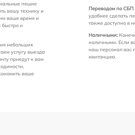
нальные пешие
Переводом по СБП 
ть вашу технику и
удобнее сделать пе
ним ваше время и
также доступно в 
с быстро и
Наличными:
Конечн
наличными. Если в
ия небольших
наш персонал вас 
гаем услугу выезда
квитанцию.
нту приедут к вам
ходимости,
экономить ваше